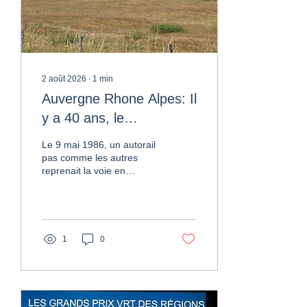
2 août 2026
∙
1
min
Auvergne Rhone Alpes: Il
y a 40 ans, le
Panoramique repartait
Le 9 mai 1986, un autorail
d'Ambert !
pas comme les autres
reprenait la voie en
Livradois-Forez : le
fameux Panoramique X
4208, restauré et repeint
en vert et crème par les
bénévoles d'AGRIVAP.
1
0
Quarante ans plus tard, il
roule toujours. ✨ Un petit
bijou des années 50
Construits à seulement 10
exemplaires par Renault