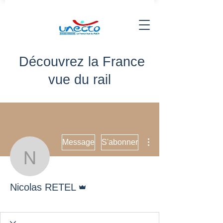
Découvrez la France
vue du rail
Plus d'actions
Message
S'abonner
Nicolas RETEL
Administrateur
Nicolas RETEL
UNECTO
+
4