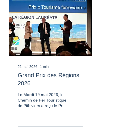
en 1959, ces autorails ont
été dessinés par le styliste
Paul Arzens. Leur signe
distinctif ? Une salle
surélevée coiffée d'un
dôme vitré, pensée pour
offrir aux voyageurs une
vue à 360° sur...
21 mai 2026
∙
1
min
Grand Prix des Régions
2026
Le Mardi 19 mai 2026, le
Chemin de Fer Touristique
de Pithiviers a reçu le Prix
du Tourisme Ferroviaire de
Ville et Transports au titre
de la Région Centre Val de
Loire. Cette récompense