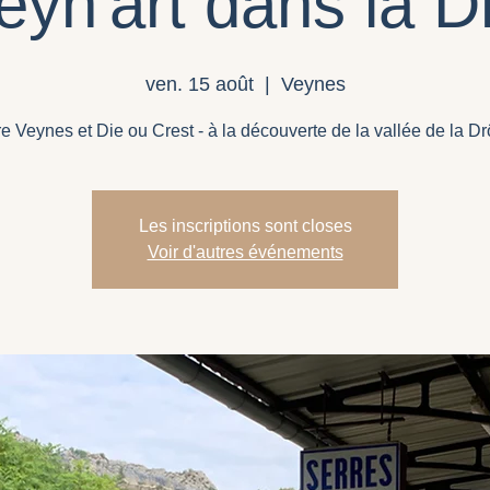
eyn'art dans la 
ven. 15 août
  |  
Veynes
re Veynes et Die ou Crest - à la découverte de la vallée de la D
Les inscriptions sont closes
Voir d'autres événements