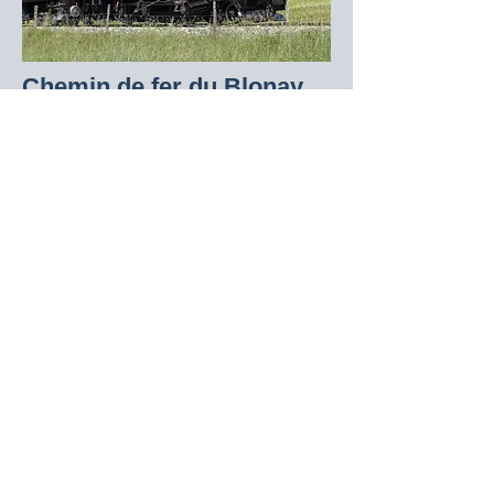
Chemin de fer du Blonay
Chamby
Train touristique et Musée
Voyagez à bord des trains historiques
du Blonay-Chamby avec vue sur le Lac
Léman et profitez de leur musée et le
restaurant.
www.blonay-chamby.ch