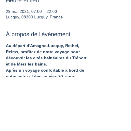
Heure et lieu
29 mai 2021, 07:00 – 22:00
Lucquy, 08300 Lucquy, France
À propos de l'événement
Au départ d'Amagne-Lucquy, Rethel, 
Reims, profitez de notre voyage pour 
découvrir les cités balnéaires du Tréport 
et de Mers les bains.
Après un voyage confortable à bord de 
notre autorail des années 70, vous 
arrivez directement au bord de la mer 
pour profiter de l'air marin, du paysage 
et déguster les spécialités locales.
Partager cet événement