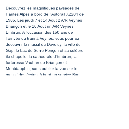
Découvrez les magnifiques paysages de 
Hautes Alpes à bord de l'Autorail X2204 de 
1985. Les jeudi 7 et 14 Aout 2 A/R Veynes 
Briançon et le 16 Aout un A/R Veynes 
Embrun. A l'occasion des 150 ans de 
l'arrivée du train à Veynes, vous pourrez 
découvrir le massif du Dévoluy, la ville de 
Gap, le Lac de Serre Ponçon et sa célèbre 
île chapelle, la cathédrale d'Embrun; la 
forteresse Vauban de Briançon et 
Montdauphin, sans oublier la vue sur le 
massif des écrins. A bord un service Bar 
pour vous raffraichir et la vision frontale 
disponnible à l'avant du train juste à côté 
de la cabine du conducteur.
Partager cet événement